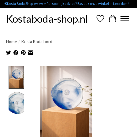
®Kosta Boda Shop ⭐⭐⭐⭐⭐ Persoonlijk advies? Bezoek onze winkel in Leerdam!
Kostaboda-shop.nl
Verlanglijst
Winkelwag
Home
/
Kosta Boda bord
Product image slideshow Items