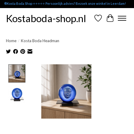
®Kosta Boda Shop ⭐⭐⭐⭐⭐ Persoonlijk advies? Bezoek onze winkel in Leerdam!
Kostaboda-shop.nl
Verlanglijst
Winkelwag
Home
/
Kosta Boda Headman
Product image slideshow Items