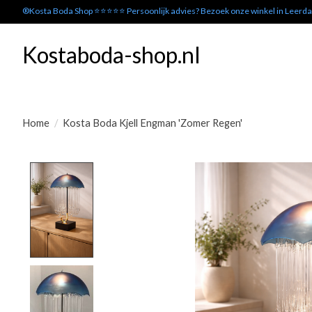
®Kosta Boda Shop ⭐⭐⭐⭐⭐ Persoonlijk advies? Bezoek onze winkel in Leerd
Kostaboda-shop.nl
Home
/
Kosta Boda Kjell Engman 'Zomer Regen'
Product image slideshow Items