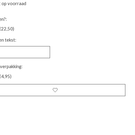
t op voorraad
en?:
€22,50)
n tekst:
verpakking:
€4,95)