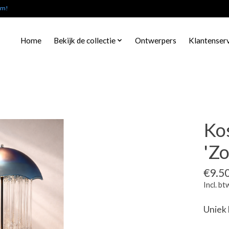
am!
Home
Bekijk de collectie
Ontwerpers
Klantenser
Ko
'Z
€9.5
Incl. bt
Uniek 