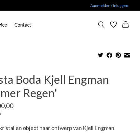
Aanmelden / Inloggen
vice
Contact
sta Boda Kjell Engman
omer Regen'
00,00
w
kristallen object naar ontwerp van Kjell Engman