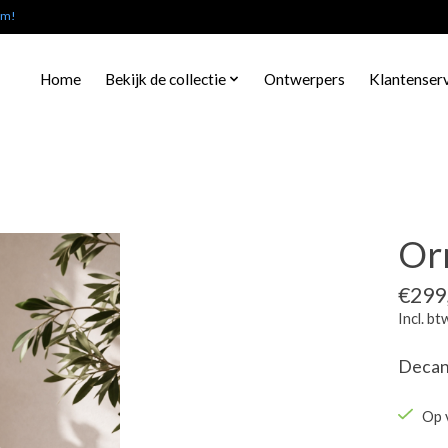
am!
Home
Bekijk de collectie
Ontwerpers
Klantenser
Or
€299
Incl. bt
Decant
Op 