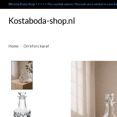
®Kosta Boda Shop ⭐⭐⭐⭐⭐ Persoonlijk advies? Bezoek onze winkel in Leerd
Kostaboda-shop.nl
Home
/
Orrefors karaf
Product image slideshow Items