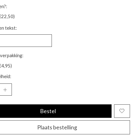
en?:
€22,50)
n tekst:
verpakking:
€4,95)
lheid:
Bestel
Plaats bestelling