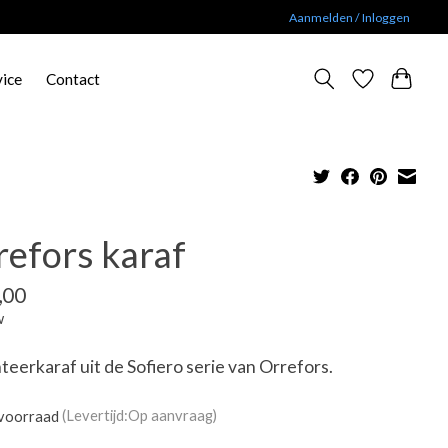
Aanmelden / Inloggen
vice
Contact
refors karaf
,00
w
eerkaraf uit de Sofiero serie van Orrefors.
voorraad
(Levertijd:Op aanvraag)