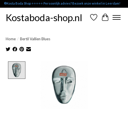
®Kosta Boda Shop ⭐⭐⭐⭐⭐ Persoonlijk advies? Bezoek onze winkel in Leerdam!
Kostaboda-shop.nl
Verlanglijst
Winkelwag
Home
/
Bertil Vallien Blues
Product image slideshow Items